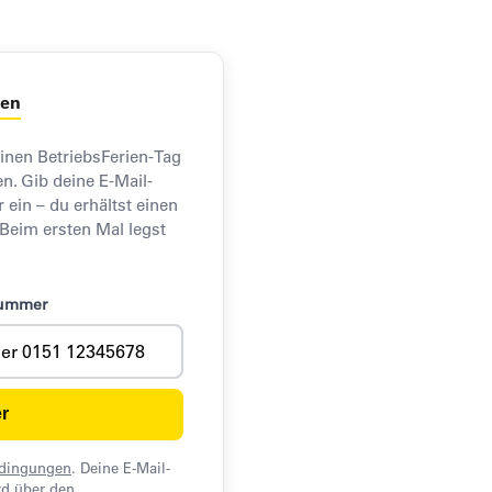
den
einen BetriebsFerien-Tag
n. Gib deine E-Mail-
in – du erhältst einen
 Beim ersten Mal legst
nummer
r
edingungen
. Deine E-Mail-
d über den