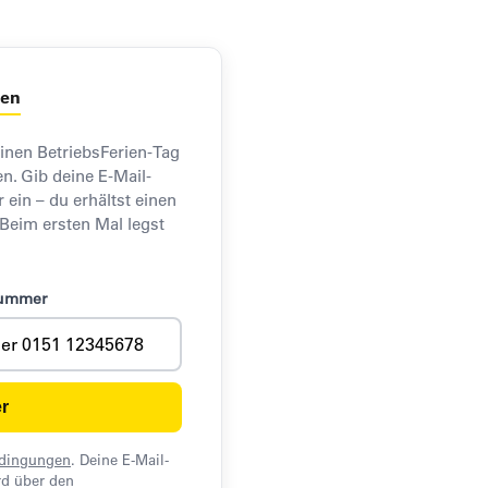
den
einen BetriebsFerien-Tag
n. Gib deine E-Mail-
in – du erhältst einen
 Beim ersten Mal legst
nummer
r
edingungen
. Deine E-Mail-
d über den