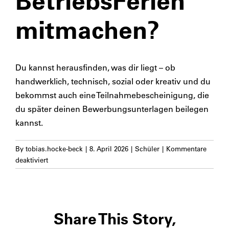
BetriebsFerien
mitmachen?
Du kannst herausfinden, was dir liegt – ob
handwerklich, technisch, sozial oder kreativ und du
bekommst auch eine Teilnahmebescheinigung, die
du später deinen Bewerbungsunterlagen beilegen
kannst.
By
tobias.hocke-beck
|
8. April 2026
|
Schüler
|
Kommentare
für
deaktiviert
Warum
sollte
ich
bei
Share This Story,
der
Aktion