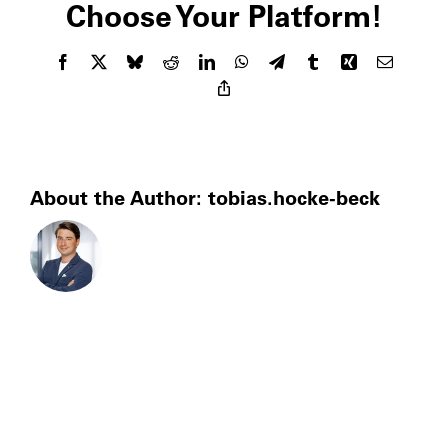
Choose Your Platform!
BetriebsFerien
mitmachen?
Facebook
X
Bluesky
Reddit
LinkedIn
WhatsApp
Telegram
Tumblr
Xing
Email
Copy
Link
About the Author:
tobias.hocke-beck